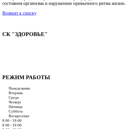
состояния организма и нарушению привычного ритма жизни.
Возврат к списку
СК "ЗДОРОВЬЕ"
Мы придерживаемся простого и ясного взгляда: медицинские
услуги должны быть доступными и безупречно
профессиональными. Точное обследование организма,
эффективное лечение и бережная реабилитация - надёжный
путь к выздоровлению.
РЕЖИМ РАБОТЫ
Понедельник
Вторник
Среда
Четверг
Пятница
Суббота
Воскресенье
8:00 - 19:00
8:00 - 19:00