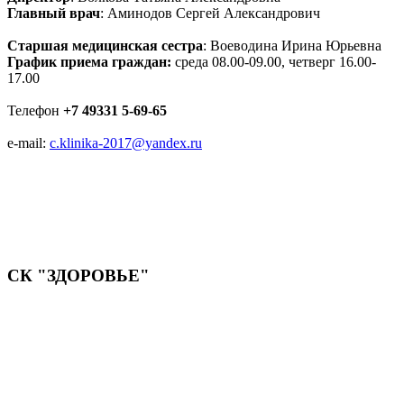
Главный врач
: Аминодов Сергей Александрович
Старшая медицинская сестра
: Воеводина Ирина Юрьевна
График приема граждан:
среда 08.00-09.00, четверг 16.00-
17.00
Телефон
+7 49331 5-69-65
e-mail:
c.klinika-2017@yandex.ru
СК "ЗДОРОВЬЕ"
Мы придерживаемся простого и ясного взгляда: медицинские
услуги должны быть доступными и безупречно
профессиональными. Точное обследование организма,
эффективное лечение и бережная реабилитация - надёжный
путь к выздоровлению.