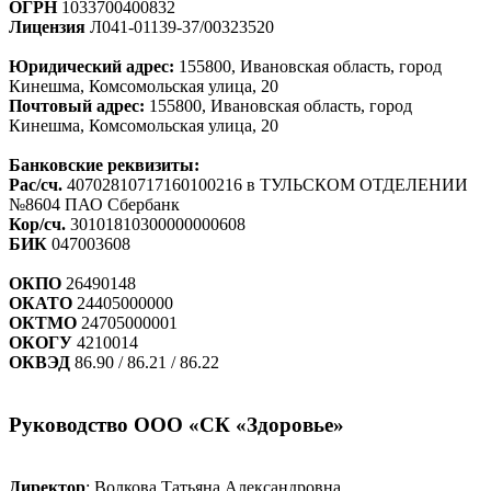
ОГРН
1033700400832
Лицензия
Л041-01139-37/00323520
Юридический адрес:
155800, Ивановская область, город
Кинешма, Комсомольская улица, 20
Почтовый адрес:
155800, Ивановская область, город
Кинешма, Комсомольская улица, 20
Банковские реквизиты:
Рас/сч.
40702810717160100216 в ТУЛЬСКОМ ОТДЕЛЕНИИ
№8604 ПАО Сбербанк
Кор/сч.
30101810300000000608
БИК
047003608
ОКПО
26490148
ОКАТО
24405000000
ОКТМО
24705000001
ОКОГУ
4210014
ОКВЭД
86.90 / 86.21 / 86.22
Руководство ООО «СК «Здоровье»
Директор
: Волкова Татьяна Александровна