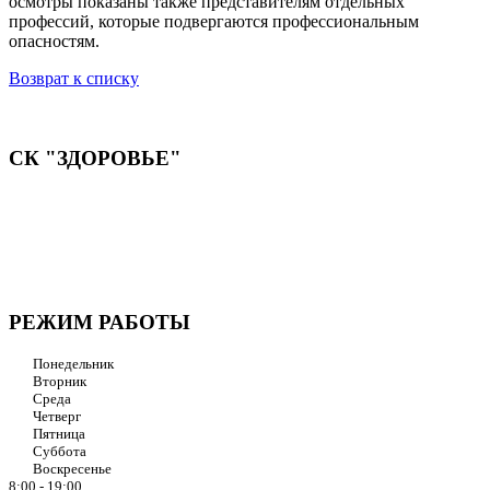
осмотры показаны также представителям отдельных
профессий, которые подвергаются профессиональным
опасностям.
Возврат к списку
СК "ЗДОРОВЬЕ"
Мы придерживаемся простого и ясного взгляда: медицинские
услуги должны быть доступными и безупречно
профессиональными. Точное обследование организма,
эффективное лечение и бережная реабилитация - надёжный
путь к выздоровлению.
РЕЖИМ РАБОТЫ
Понедельник
Вторник
Среда
Четверг
Пятница
Суббота
Воскресенье
8:00 - 19:00