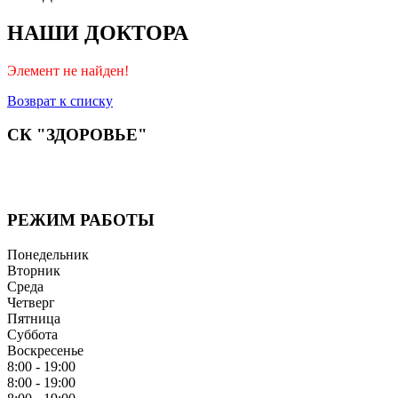
НАШИ ДОКТОРА
Элемент не найден!
Возврат к списку
СК "ЗДОРОВЬЕ"
Мы придерживаемся простого и ясного взгляда: медицинские 
бережная реабилитация - надёжный путь к выздоровлению.
РЕЖИМ РАБОТЫ
Понедельник
Вторник
Среда
Четверг
Пятница
Суббота
Воскресенье
8:00 - 19:00
8:00 - 19:00